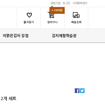
회원가입
로그인
고객행복센터
+1000원
이맑은김치 강점
김치체험학습장
2개 세트