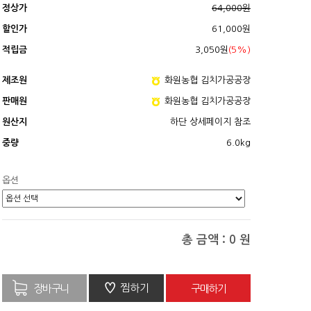
정상가
64,000원
할인가
61,000원
적립금
3,050원
(5%)
제조원
화원농협 김치가공공장
판매원
화원농협 김치가공공장
원산지
하단 상세페이지 참조
중량
6.0kg
옵션
총 금액 :
0
원
♡
찜하기