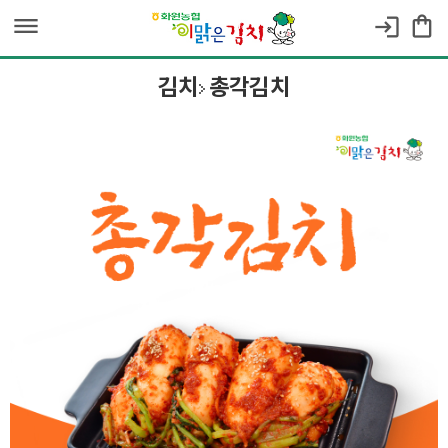
dehaze
shopping_bag
login
김치
총각김치