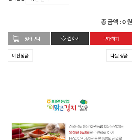
총 금액 :
0
원
♡
찜하기
이전상품
다음 상품