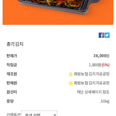
총각김치
판매가
36,000
원
적립금
1,800원
(5%)
제조원
화원농협 김치가공공장
판매원
화원농협 김치가공공장
원산지
하단 상세페이지 참조
중량
3.0kg
선택옵션