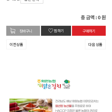
총 금액 :
0
원
♡
찜하기
이전상품
다음 상품