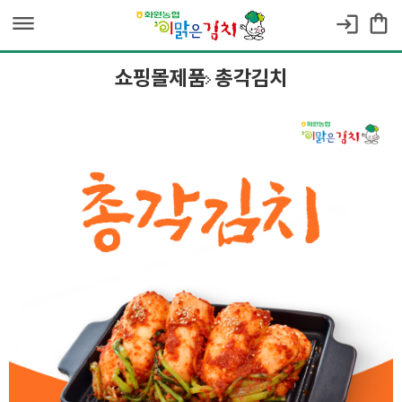
dehaze
shopping_bag
login
쇼핑몰제품
총각김치