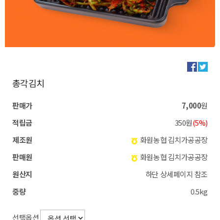
총각김치
판매가
7,000
원
적립금
350원
(5%)
제조원
화원농협 김치가공공장
판매원
화원농협 김치가공공장
원산지
하단 상세페이지 참조
중량
0.5kg
선택옵션