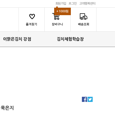
회원가입
로그인
고객행복센터
+1000원
이맑은김치 강점
김치체험학습장
묵은지