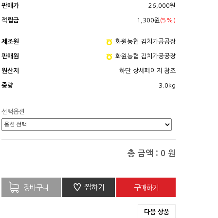
판매가
26,000원
적립금
1,300원
(5%)
제조원
화원농협 김치가공공장
판매원
화원농협 김치가공공장
원산지
하단 상세페이지 참조
중량
3.0kg
선택옵션
총 금액 :
0
원
♡
찜하기
다음 상품