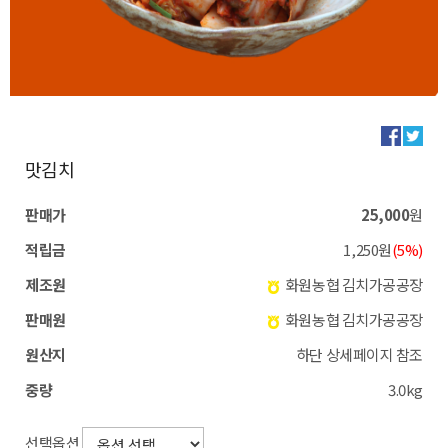
맛김치
판매가
25,000
원
적립금
1,250원
(5%)
제조원
화원농협 김치가공공장
판매원
화원농협 김치가공공장
원산지
하단 상세페이지 참조
중량
3.0kg
선택옵션