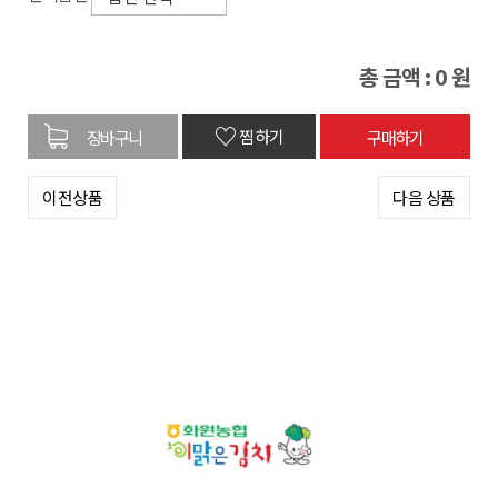
총 금액 :
0
원
♡
찜하기
이전상품
다음 상품