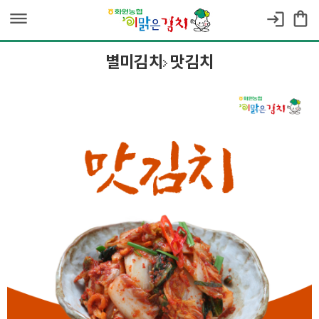
dehaze
shopping_bag
login
별미김치
맛김치