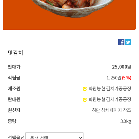
맛김치
판매가
25,000
원
적립금
1,250원
(5%)
제조원
화원농협 김치가공공장
판매원
화원농협 김치가공공장
원산지
하단 상세페이지 참조
중량
3.0kg
선택옵션