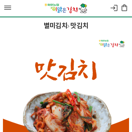
dehaze
shopping_bag
login
별미김치
맛김치