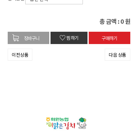
총 금액 :
0
원
♡
찜하기
이전상품
다음 상품