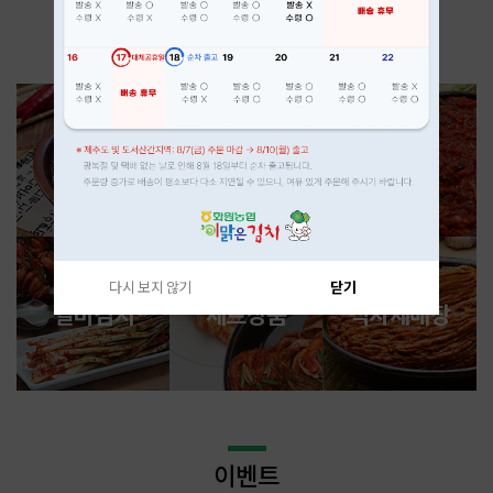
화원농협 이맑은 김치
김치
절임배추
김치양념
다시 보지 않기
닫기
별미김치
세트상품
식자재매장
이벤트