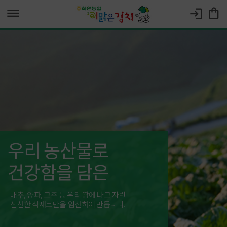
dehaze
shopping_bag
login
우리 농산물로
건강함을 담은
배추, 양파, 고추 등 우리 땅에 나고 자란
신선한 식재료만을 엄선하여 만듭니다.