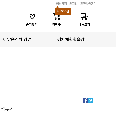
회원가입
로그인
고객행복센터
+1000원
이맑은김치 강점
김치체험학습장
깍두기