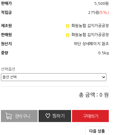
판매가
5,500원
적립금
275원
(5%)
제조원
화원농협 김치가공공장
판매원
화원농협 김치가공공장
원산지
하단 상세페이지 참조
중량
0.5kg
선택옵션
총 금액 :
0
원
♡
찜하기
다음 상품