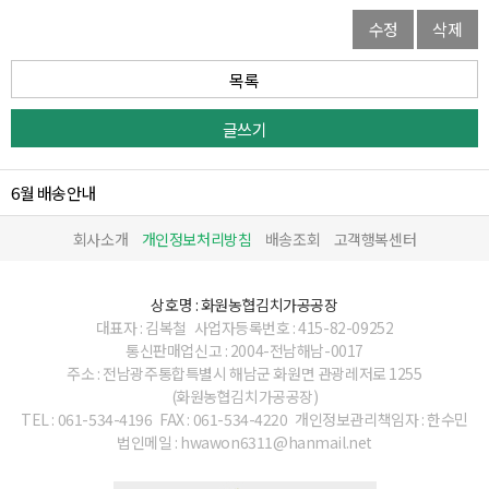
수정
삭제
목록
글쓰기
6월 배송안내
회사소개
개인정보처리방침
배송조회
고객행복센터
상호명 : 화원농협김치가공공장
대표자 : 김복철
사업자등록번호 : 415-82-09252
통신판매업신고 : 2004-전남해남-0017
주소 : 전남광주통합특별시 해남군 화원면 관광레저로 1255
(화원농협김치가공공장)
TEL : 061-534-4196
FAX : 061-534-4220
개인정보관리책임자 : 한수민
법인메일 : hwawon6311@hanmail.net