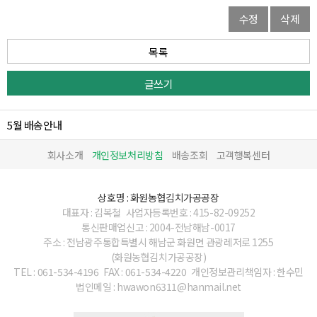
수정
삭제
목록
글쓰기
5월 배송안내
회사소개
개인정보처리방침
배송조회
고객행복센터
상호명 : 화원농협김치가공공장
대표자 : 김복철
사업자등록번호 : 415-82-09252
통신판매업신고 : 2004-전남해남-0017
주소 : 전남광주통합특별시 해남군 화원면 관광레저로 1255
(화원농협김치가공공장)
TEL : 061-534-4196
FAX : 061-534-4220
개인정보관리책임자 : 한수민
법인메일 : hwawon6311@hanmail.net