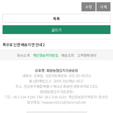
수정
삭제
목록
글쓰기
폭우로 인한 배송지연 안내 2
회사소개
개인정보처리방침
배송조회
고객행복센터
상호명 : 화원농협김치가공공장
대표자 : 김복철
사업자등록번호 : 415-82-09252
통신판매업신고 : 2004-전남해남-0017
주소 : 전남광주통합특별시 해남군 화원면 관광레저로 1255
(화원농협김치가공공장)
TEL : 061-534-4196
FAX : 061-534-4220
개인정보관리책임자 : 한수민
법인메일 : hwawon6311@hanmail.net