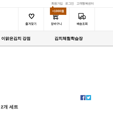
회원가입
로그인
고객행복센터
+1000원
이맑은김치 강점
김치체험학습장
2개 세트