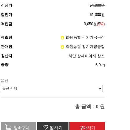
정상가
64,000원
할인가
61,000원
적립금
3,050원
(5%)
제조원
화원농협 김치가공공장
판매원
화원농협 김치가공공장
원산지
하단 상세페이지 참조
중량
6.0kg
옵션
총 금액 :
0
원
♡
찜하기