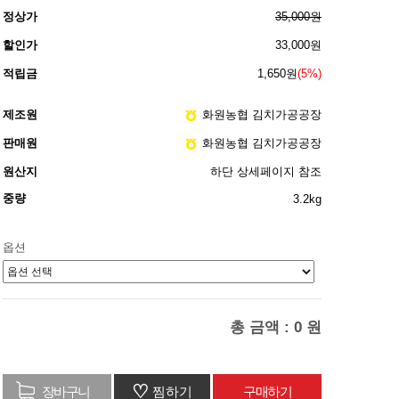
정상가
35,000원
할인가
33,000원
적립금
1,650원
(5%)
제조원
화원농협 김치가공공장
판매원
화원농협 김치가공공장
원산지
하단 상세페이지 참조
중량
3.2kg
옵션
총 금액 :
0
원
♡
찜하기