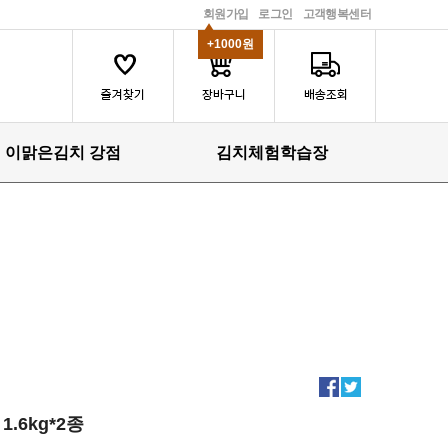
회원가입
로그인
고객행복센터
+1000원
이맑은김치 강점
김치체험학습장
1.6kg*2종