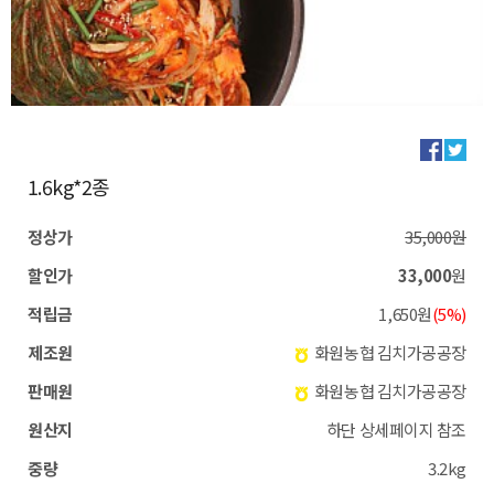
1.6kg*2종
정상가
35,000원
할인가
33,000
원
적립금
1,650원
(5%)
제조원
화원농협 김치가공공장
판매원
화원농협 김치가공공장
원산지
하단 상세페이지 참조
중량
3.2kg