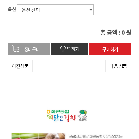
옵션
총 금액 :
0
원
♡
찜하기
이전상품
다음 상품