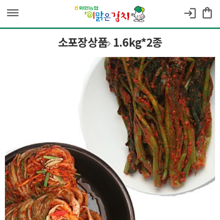
dehaze
shopping_bag
login
소포장상품
1.6kg*2종