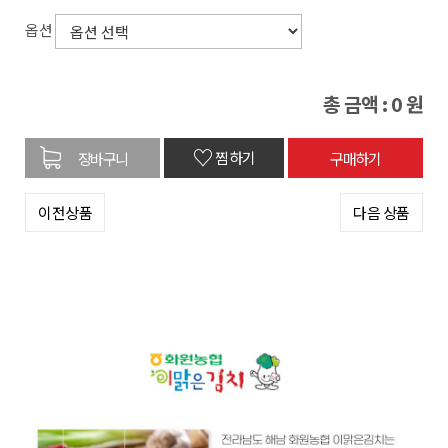
옵션
총 금액 :
0
원
♡
찜하기
이전상품
다음 상품