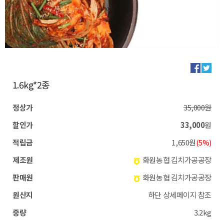
1.6kg*2종
정상가
35,000원
할인가
33,000
원
적립금
1,650원
(5%)
제조원
화원농협 김치가공공장
판매원
화원농협 김치가공공장
원산지
하단 상세페이지 참조
중량
3.2kg