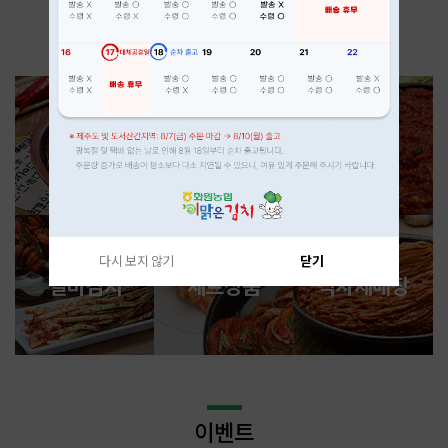
화원농협 이맑은 김치
김치
절임배추
김치양념
다시 보지 않기
닫기
별미김치
세트상품
식자재매장
이벤트