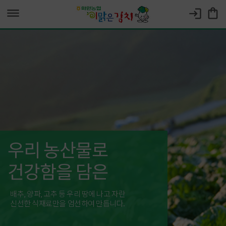
dehaze
shopping_bag
login
우리 농산물로
건강함을 담은
배추, 양파, 고추 등 우리 땅에 나고 자란
신선한 식재료만을 엄선하여 만듭니다.