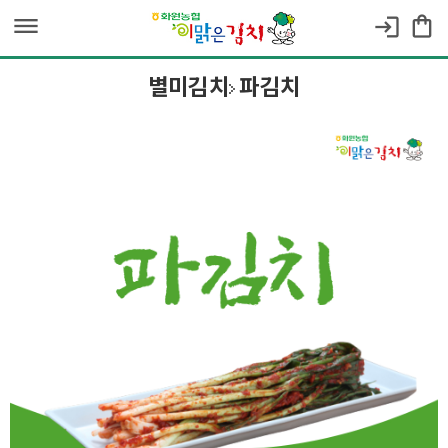
dehaze
shopping_bag
login
별미김치
파김치