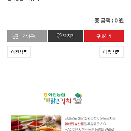
총 금액 :
0
원
♡
찜하기
이전상품
다음 상품