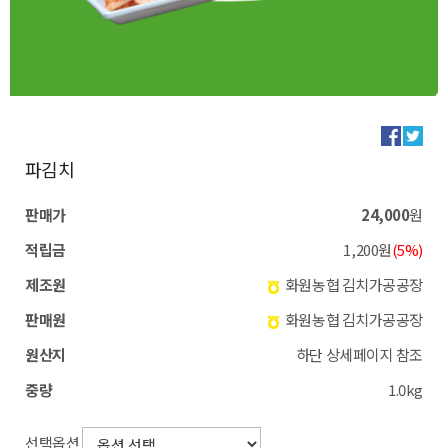
파김치
판매가
24,000
원
적립금
1,200원
(5%)
제조원
화원농협 김치가공공장
판매원
화원농협 김치가공공장
원산지
하단 상세페이지 참조
중량
1.0kg
선택옵션