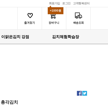
회원가입
로그인
고객행복센터
+1000원
이맑은김치 강점
김치체험학습장
총각김치