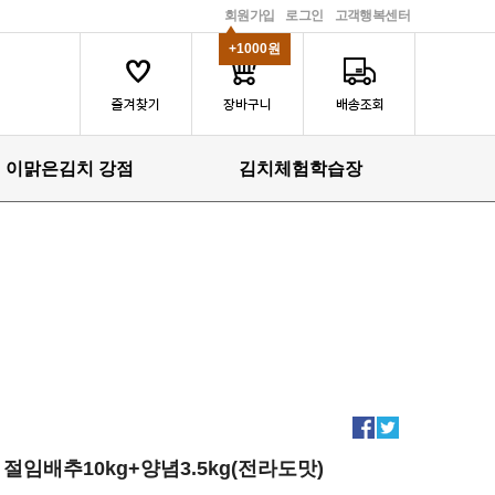
회원가입
로그인
고객행복센터
+1000원
이맑은김치 강점
김치체험학습장
절임배추10kg+양념3.5kg(전라도맛)