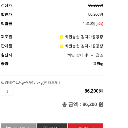
정상가
89,200원
할인가
86,200
원
적립금
4,310원
(5%)
제조원
화원농협 김치가공공장
판매원
화원농협 김치가공공장
원산지
하단 상세페이지 참조
중량
13.5kg
절임배추10kg+양념3.5kg(전라도맛)
86,200
원
총 금액 :
86,200
원