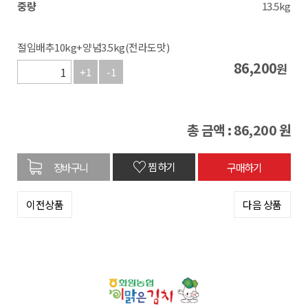
중량
13.5kg
절임배추10kg+양념3.5kg(전라도맛)
86,200
원
+1
-1
총 금액 :
86,200
원
♡
찜하기
이전상품
다음 상품