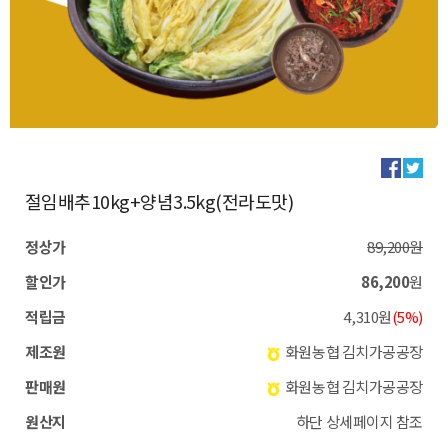
절임배추10kg+양념3.5kg(전라도맛)
정상가
89,200원
할인가
86,200
원
적립금
4,310원
(5%)
제조원
화원농협 김치가공공장
판매원
화원농협 김치가공공장
원산지
하단 상세페이지 참조