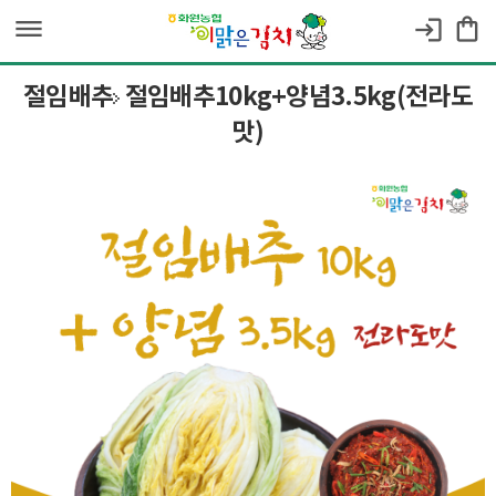
dehaze
shopping_bag
login
절임배추
절임배추10kg+양념3.5kg(전라도
맛)