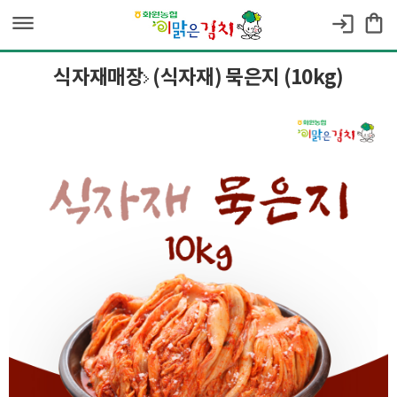
dehaze
shopping_bag
login
식자재매장
(식자재) 묵은지 (10kg)