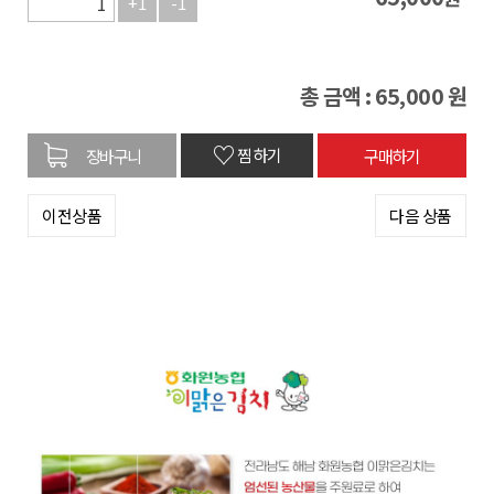
+1
-1
총 금액 :
65,000
원
♡
찜하기
이전상품
다음 상품