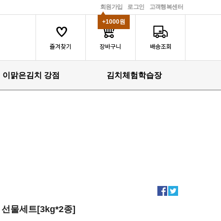
회원가입
로그인
고객행복센터
+1000원
이맑은김치 강점
김치체험학습장
선물세트[3kg*2종]