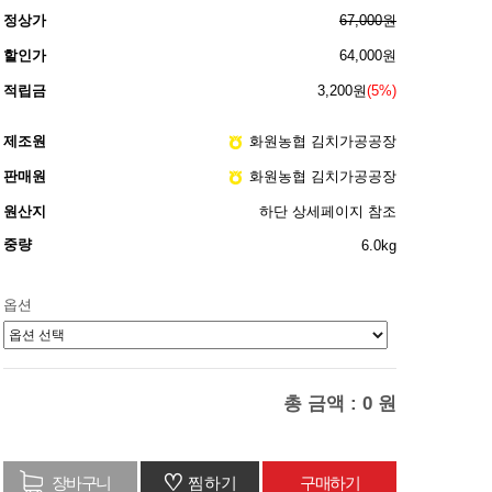
정상가
67,000원
할인가
64,000원
적립금
3,200원
(5%)
제조원
화원농협 김치가공공장
판매원
화원농협 김치가공공장
원산지
하단 상세페이지 참조
중량
6.0kg
옵션
총 금액 :
0
원
♡
찜하기