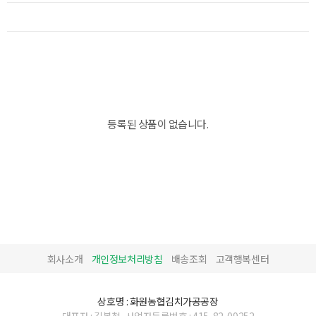
등록된 상품이 없습니다.
회사소개
개인정보처리방침
배송조회
고객행복센터
상호명 : 화원농협김치가공공장
대표자 : 김복철
사업자등록번호 : 415-82-09252