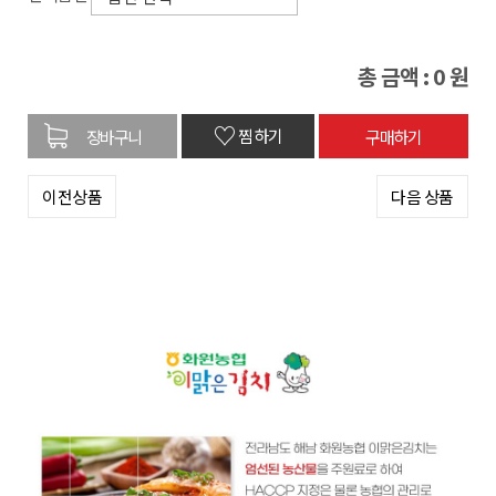
총 금액 :
0
원
♡
찜하기
이전상품
다음 상품