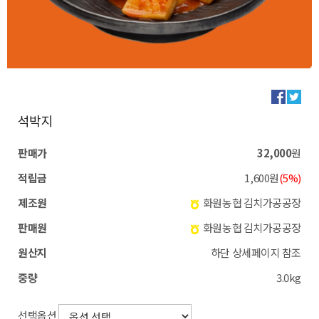
석박지
판매가
32,000
원
적립금
1,600원
(5%)
제조원
화원농협 김치가공공장
판매원
화원농협 김치가공공장
원산지
하단 상세페이지 참조
중량
3.0kg
선택옵션