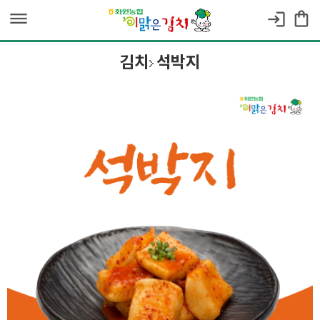
dehaze
shopping_bag
login
김치
석박지