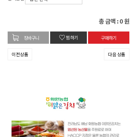
총 금액 :
0
원
♡
찜하기
이전상품
다음 상품