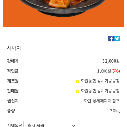
석박지
판매가
32,000
원
적립금
1,600원
(5%)
제조원
화원농협 김치가공공장
판매원
화원농협 김치가공공장
원산지
하단 상세페이지 참조
중량
3.0kg
선택옵션