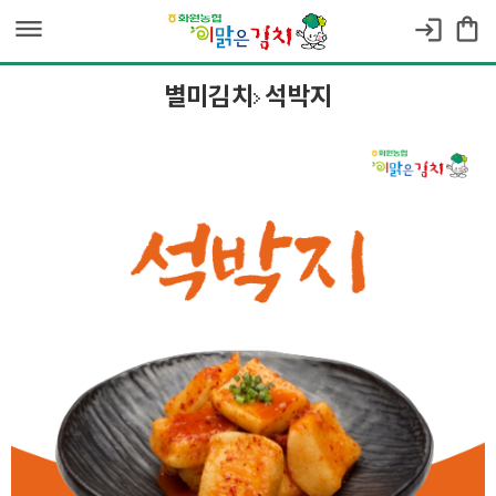
dehaze
shopping_bag
login
별미김치
석박지