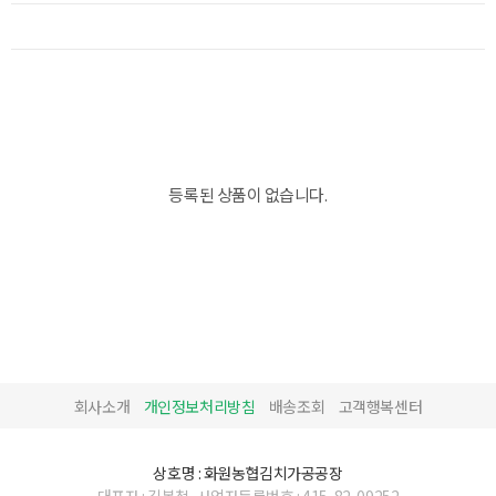
등록된 상품이 없습니다.
회사소개
개인정보처리방침
배송조회
고객행복센터
상호명 : 화원농협김치가공공장
대표자 : 김복철
사업자등록번호 : 415-82-09252