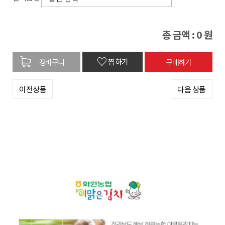
총 금액 :
0
원
♡
찜하기
이전상품
다음 상품