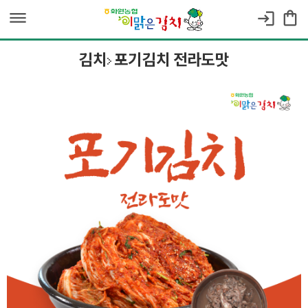
dehaze
shopping_bag
login
김치
포기김치 전라도맛