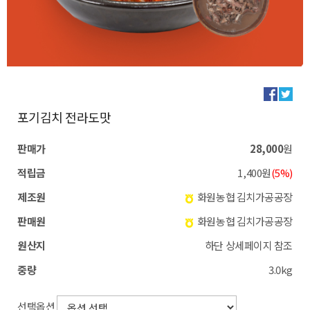
포기김치 전라도맛
판매가
28,000
원
적립금
1,400원
(5%)
제조원
화원농협 김치가공공장
판매원
화원농협 김치가공공장
원산지
하단 상세페이지 참조
중량
3.0kg
선택옵션