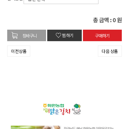
총 금액 :
0
원
♡
찜하기
이전상품
다음 상품