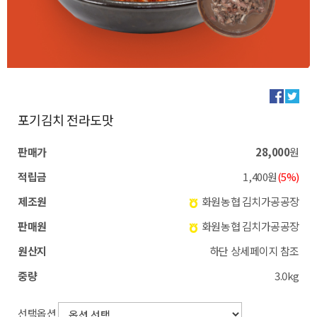
포기김치 전라도맛
판매가
28,000
원
적립금
1,400원
(5%)
제조원
화원농협 김치가공공장
판매원
화원농협 김치가공공장
원산지
하단 상세페이지 참조
중량
3.0kg
선택옵션