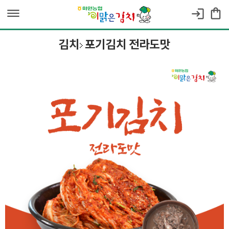
dehaze
shopping_bag
login
김치
포기김치 전라도맛