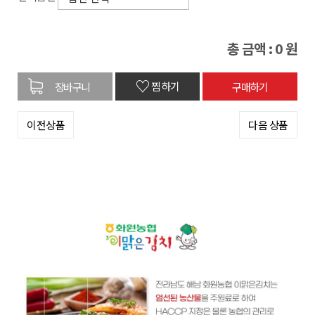
총 금액 :
0
원
♡
찜하기
이전상품
다음 상품