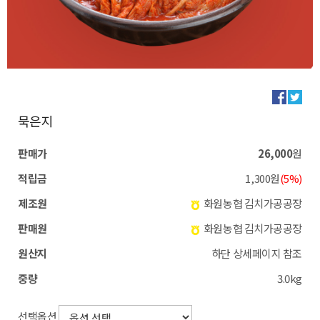
묵은지
판매가
26,000
원
적립금
1,300원
(5%)
제조원
화원농협 김치가공공장
판매원
화원농협 김치가공공장
원산지
하단 상세페이지 참조
중량
3.0kg
선택옵션