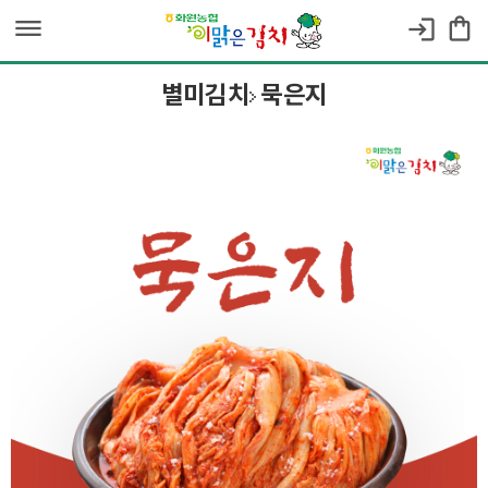
dehaze
shopping_bag
login
별미김치
묵은지