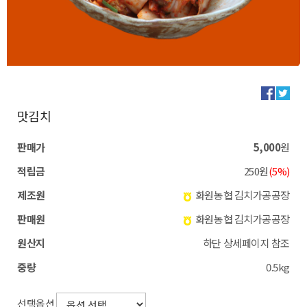
맛김치
판매가
5,000
원
적립금
250원
(5%)
제조원
화원농협 김치가공공장
판매원
화원농협 김치가공공장
원산지
하단 상세페이지 참조
중량
0.5kg
선택옵션