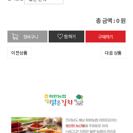
총 금액 :
0
원
♡
찜하기
이전상품
다음 상품