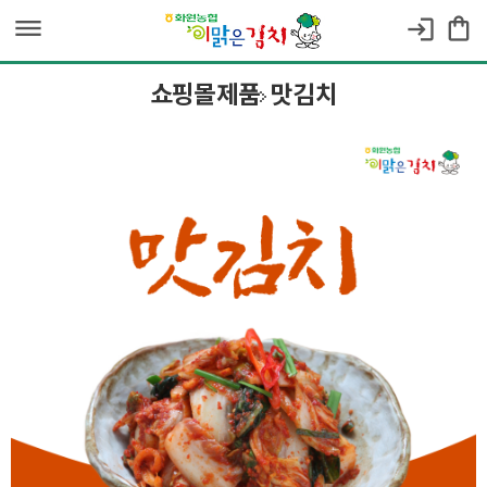
dehaze
shopping_bag
login
쇼핑몰제품
맛김치