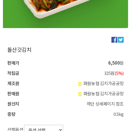
돌산갓김치
판매가
6,500
원
적립금
325원
(5%)
제조원
화원농협 김치가공공장
판매원
화원농협 김치가공공장
원산지
하단 상세페이지 참조
중량
0.5kg
선택옵션