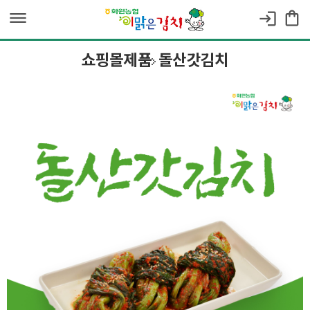
dehaze
shopping_bag
login
쇼핑몰제품
돌산갓김치