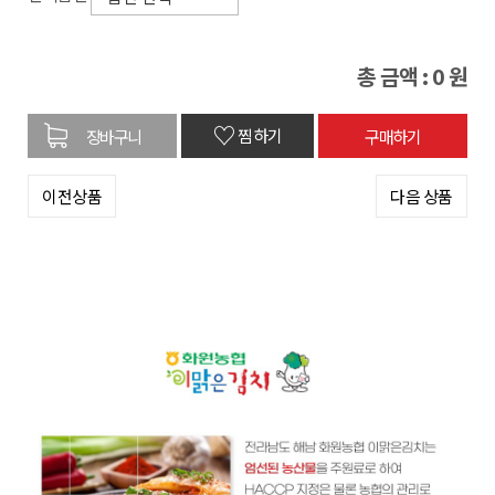
총 금액 :
0
원
♡
찜하기
이전상품
다음 상품