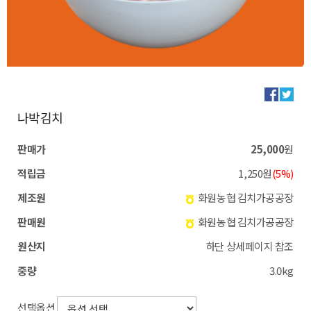
나박김치
판매가
25,000
원
적립금
1,250원
(5%)
제조원
화원농협 김치가공공장
판매원
화원농협 김치가공공장
원산지
하단 상세페이지 참조
중량
3.0kg
선택옵션