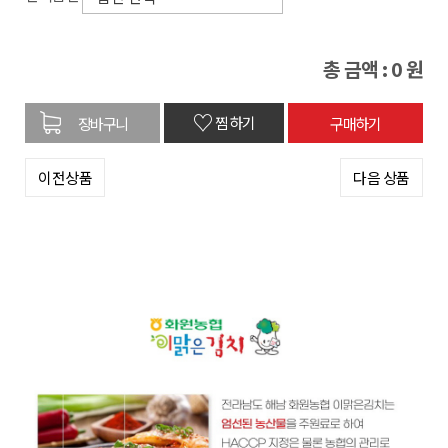
총 금액 :
0
원
♡
찜하기
이전상품
다음 상품