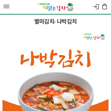
dehaze
shopping_bag
login
별미김치
나박김치