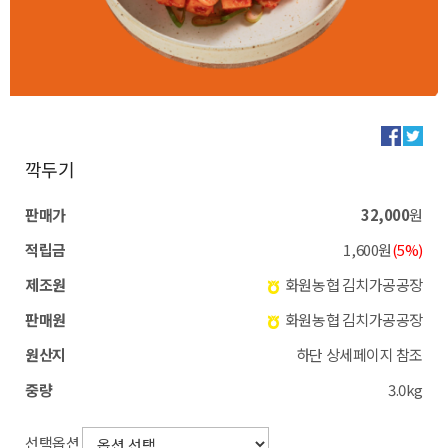
깍두기
판매가
32,000
원
적립금
1,600원
(5%)
제조원
화원농협 김치가공공장
판매원
화원농협 김치가공공장
원산지
하단 상세페이지 참조
중량
3.0kg
선택옵션