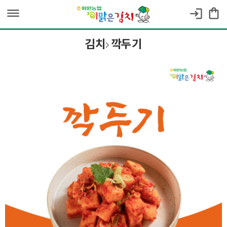
dehaze
shopping_bag
login
김치
깍두기