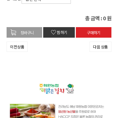
총 금액 :
0
원
♡
찜하기
이전상품
다음 상품