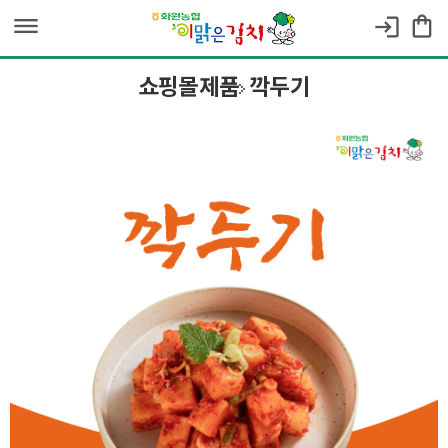
dehaze
shopping_bag
login
쇼핑몰제품
깍두기