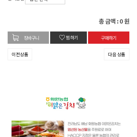
총 금액 :
0
원
♡
찜하기
이전상품
다음 상품