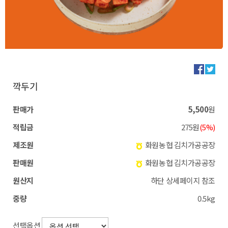
깍두기
판매가
5,500
원
적립금
275원
(5%)
제조원
화원농협 김치가공공장
판매원
화원농협 김치가공공장
원산지
하단 상세페이지 참조
중량
0.5kg
선택옵션