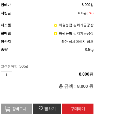
판매가
8,000
원
적립금
400원
(5%)
제조원
화원농협 김치가공공장
판매원
화원농협 김치가공공장
원산지
하단 상세페이지 참조
중량
0.5kg
고추장아찌 (500g)
8,000
원
총 금액 :
8,000
원
♡
찜하기