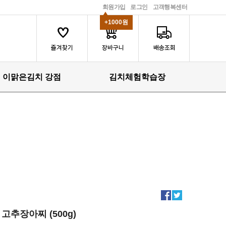
회원가입
로그인
고객행복센터
+1000원
이맑은김치 강점
김치체험학습장
고추장아찌 (500g)