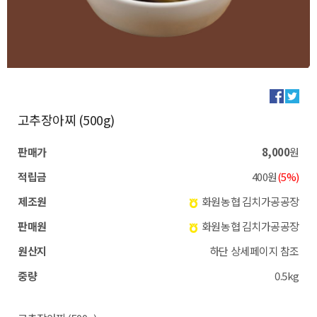
고추장아찌 (500g)
판매가
8,000
원
적립금
400원
(5%)
제조원
화원농협 김치가공공장
판매원
화원농협 김치가공공장
원산지
하단 상세페이지 참조
중량
0.5kg