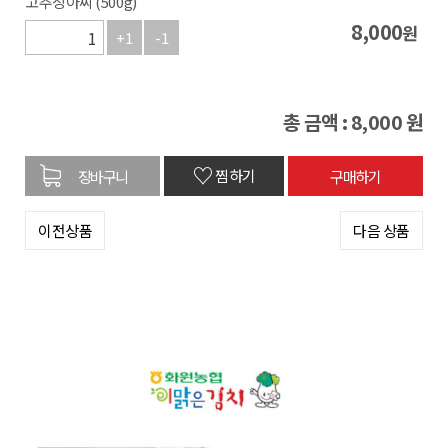
고추장아찌 (500g)
8,000
원
+1
-1
총 금액 :
8,000
원
♡
찜하기
이전상품
다음 상품