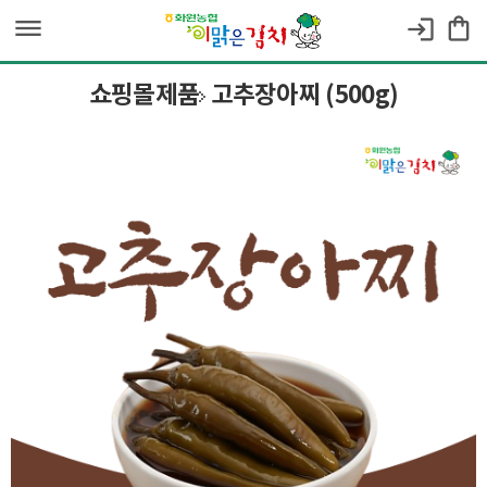
dehaze
shopping_bag
login
쇼핑몰제품
고추장아찌 (500g)