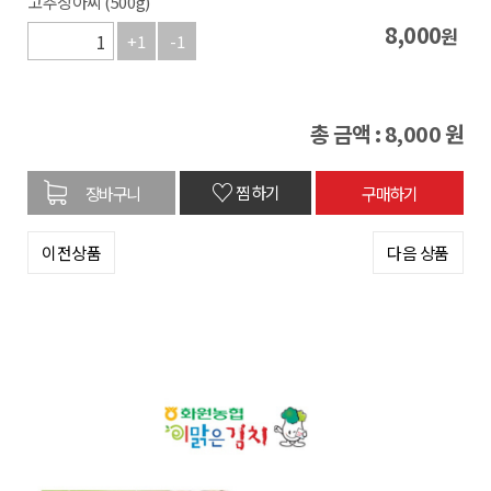
고추장아찌 (500g)
8,000
원
+1
-1
총 금액 :
8,000
원
♡
찜하기
이전상품
다음 상품