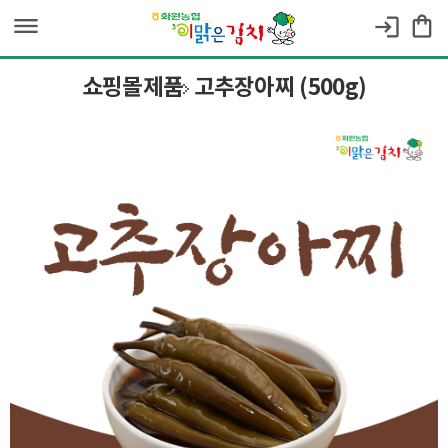
dehaze
shopping_bag
login
쇼핑몰제품
고추장아찌 (500g)