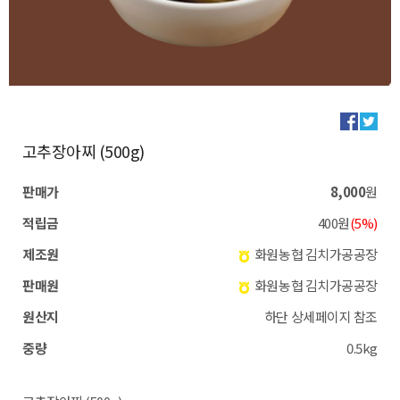
고추장아찌 (500g)
판매가
8,000
원
적립금
400원
(5%)
제조원
화원농협 김치가공공장
판매원
화원농협 김치가공공장
원산지
하단 상세페이지 참조
중량
0.5kg