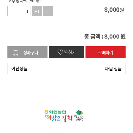
고추장아찌 (500g)
8,000
원
+1
-1
총 금액 :
8,000
원
♡
찜하기
이전상품
다음 상품