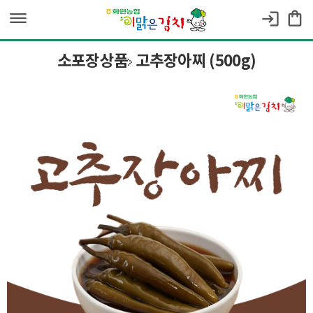
dehaze
shopping_bag
login
소포장상품
고추장아찌 (500g)