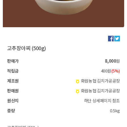
고추장아찌 (500g)
판매가
8,000
원
적립금
400원
(5%)
제조원
화원농협 김치가공공장
판매원
화원농협 김치가공공장
원산지
하단 상세페이지 참조
중량
0.5kg