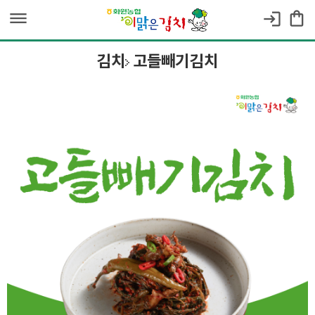
dehaze
shopping_bag
login
김치
고들빼기김치