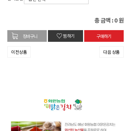
총 금액 :
0
원
♡
찜하기
이전상품
다음 상품