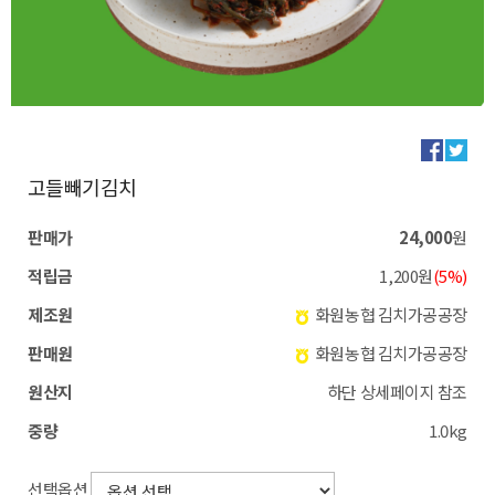
고들빼기김치
판매가
24,000
원
적립금
1,200원
(5%)
제조원
화원농협 김치가공공장
판매원
화원농협 김치가공공장
원산지
하단 상세페이지 참조
중량
1.0kg
선택옵션