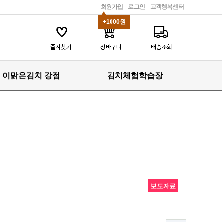
회원가입
로그인
고객행복센터
+1000원
이맑은김치 강점
김치체험학습장
보도자료