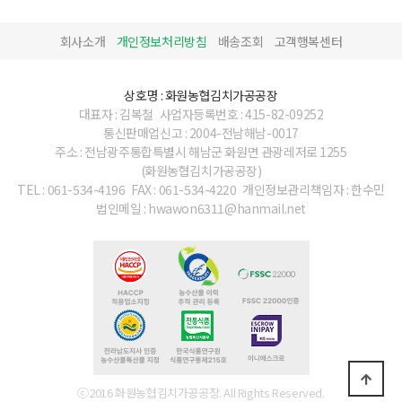
회사소개
개인정보처리방침
배송조회
고객행복센터
상호명 : 화원농협김치가공공장
대표자 : 김복철
사업자등록번호 : 415-82-09252
통신판매업신고 : 2004-전남해남-0017
주소 : 전남광주통합특별시 해남군 화원면 관광레저로 1255
(화원농협김치가공공장)
TEL : 061-534-4196
FAX : 061-534-4220
개인정보관리책임자 : 한수민
법인메일 : hwawon6311@hanmail.net
ⓒ2016 화원농협김치가공공장. All Rights Reserved.