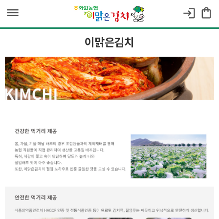
dehaze
shopping_bag
login
이맑은김치