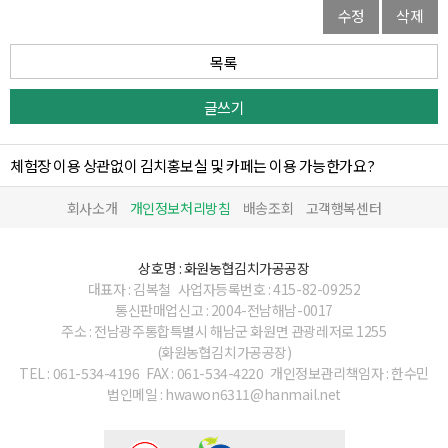
수정
삭제
목록
글쓰기
체험장 이용 상관없이 김치홍보실 및 카페는 이용 가능한가요?
회사소개
개인정보처리방침
배송조회
고객행복센터
상호명 : 화원농협김치가공공장
대표자 : 김복철
사업자등록번호 : 415-82-09252
통신판매업신고 : 2004-전남해남-0017
주소 : 전남광주통합특별시 해남군 화원면 관광레저로 1255
(화원농협김치가공공장)
TEL : 061-534-4196
FAX : 061-534-4220
개인정보관리책임자 : 한수민
법인메일 : hwawon6311@hanmail.net