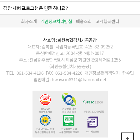
김장 체험 프로그램은 연중 하나요?
회사소개
개인정보처리방침
배송조회
고객행복센터
상호명 : 화원농협김치가공공장
대표자 : 김복철
사업자등록번호 : 415-82-09252
통신판매업신고 : 2004-전남해남-0017
주소 : 전남광주통합특별시 해남군 화원면 관광레저로 1255
(화원농협김치가공공장)
TEL : 061-534-4196
FAX : 061-534-4220
개인정보관리책임자 : 한수민
법인메일 : hwawon6311@hanmail.net