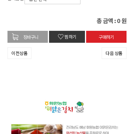
총 금액 :
0
원
♡
찜하기
이전상품
다음 상품