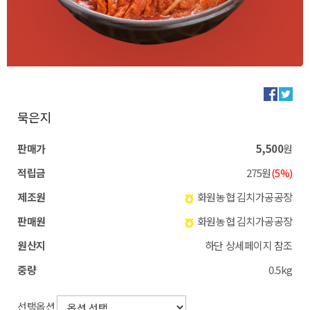
묵은지
판매가
5,500
원
적립금
275원
(5%)
제조원
화원농협 김치가공공장
판매원
화원농협 김치가공공장
원산지
하단 상세페이지 참조
중량
0.5kg
선택옵션