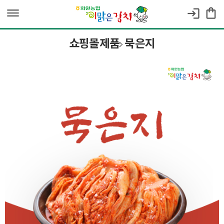
dehaze
shopping_bag
login
쇼핑몰제품
묵은지